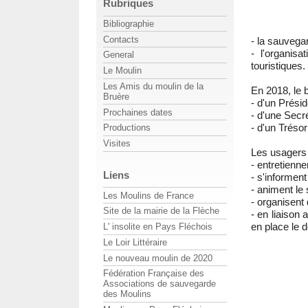
Rubriques
Bibliographie
Contacts
- la sauvega
- l'organisa
General
touristiques.
Le Moulin
Les Amis du moulin de la
En 2018, le
Bruère
- d'un Prés
Prochaines dates
- d'une Sec
- d'un Tréso
Productions
Visites
Les usagers 
- entretienne
Liens
- s'informen
- animent le 
Les Moulins de France
- organisent
Site de la mairie de la Flèche
- en liaison 
en place le 
L' insolite en Pays Fléchois
Le Loir Littéraire
Le nouveau moulin de 2020
Fédération Française des
Associations de sauvegarde
des Moulins