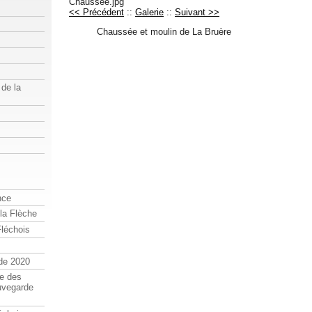
Chaussee.jpg
<< Précédent
::
Galerie
::
Suivant >>
Chaussée et moulin de La Bruère
de la
nce
 la Flèche
Fléchois
de 2020
se des
uvegarde