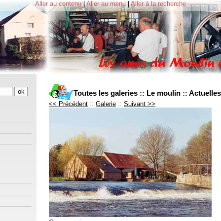
Aller au contenu
|
Aller au menu
|
Aller à la recherche
Toutes les galeries
::
Le moulin
::
Actuelles
<< Précédent
::
Galerie
::
Suivant >>